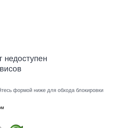
т недоступен
рвисов
йтесь формой ниже для обхода блокировки
ом