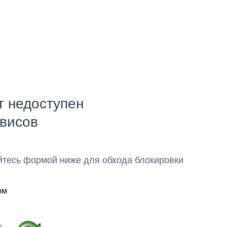
т недоступен
рвисов
йтесь формой ниже для обхода блокировки
ом