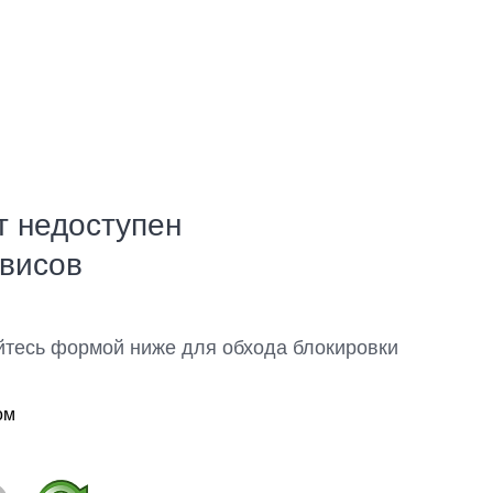
т недоступен
рвисов
йтесь формой ниже для обхода блокировки
ом