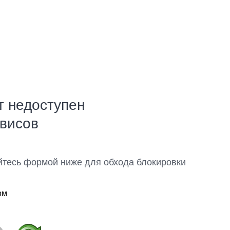
т недоступен
рвисов
йтесь формой ниже для обхода блокировки
ом