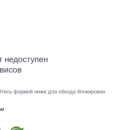
т недоступен
рвисов
йтесь формой ниже для обхода блокировки
ом