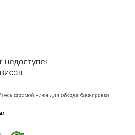
т недоступен
рвисов
йтесь формой ниже для обхода блокировки
ом