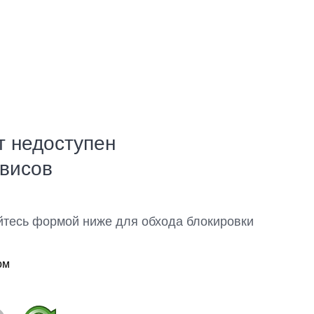
т недоступен
рвисов
йтесь формой ниже для обхода блокировки
ом