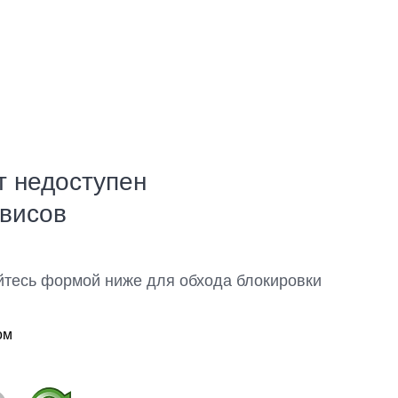
т недоступен
рвисов
йтесь формой ниже для обхода блокировки
ом