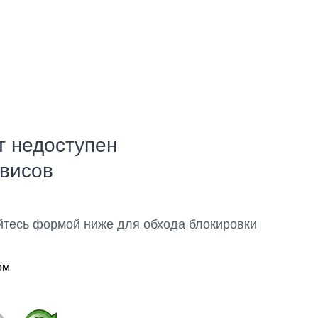
т недоступен
рвисов
йтесь формой ниже для обхода блокировки
ом