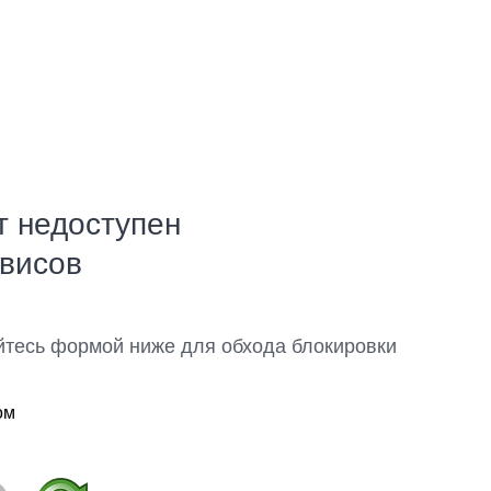
т недоступен
рвисов
йтесь формой ниже для обхода блокировки
ом