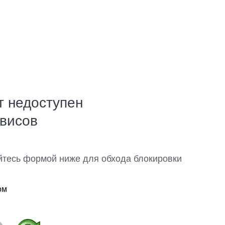
т недоступен
рвисов
йтесь формой ниже для обхода блокировки
ом