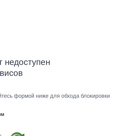
т недоступен
рвисов
йтесь формой ниже для обхода блокировки
ом