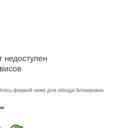
т недоступен
рвисов
йтесь формой ниже для обхода блокировки
ом