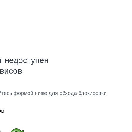
т недоступен
рвисов
йтесь формой ниже для обхода блокировки
ом