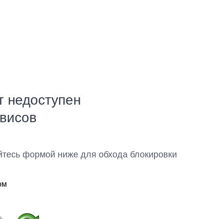
т недоступен
рвисов
йтесь формой ниже для обхода блокировки
ом