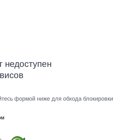
т недоступен
рвисов
йтесь формой ниже для обхода блокировки
ом