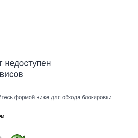
т недоступен
рвисов
йтесь формой ниже для обхода блокировки
ом