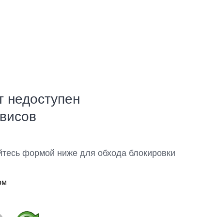
т недоступен
рвисов
йтесь формой ниже для обхода блокировки
ом