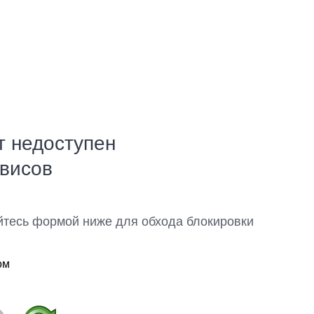
т недоступен
рвисов
йтесь формой ниже для обхода блокировки
ом