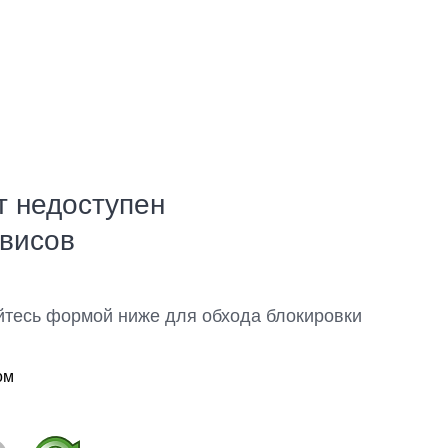
т недоступен
рвисов
йтесь формой ниже для обхода блокировки
ом