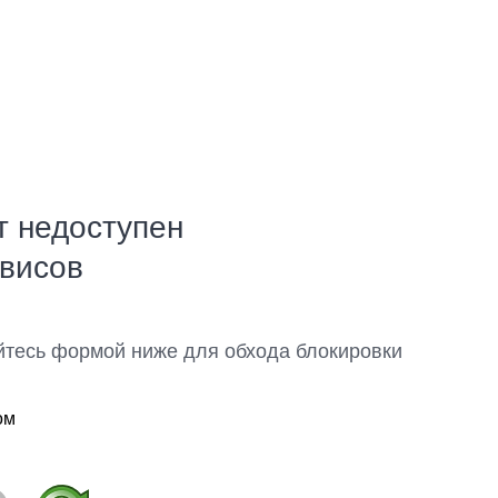
т недоступен
рвисов
йтесь формой ниже для обхода блокировки
ом