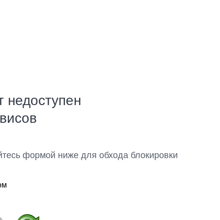
т недоступен
рвисов
йтесь формой ниже для обхода блокировки
ом