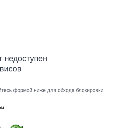
т недоступен
рвисов
йтесь формой ниже для обхода блокировки
ом