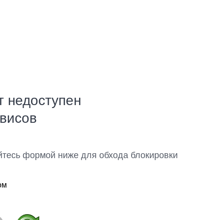
т недоступен
рвисов
йтесь формой ниже для обхода блокировки
ом