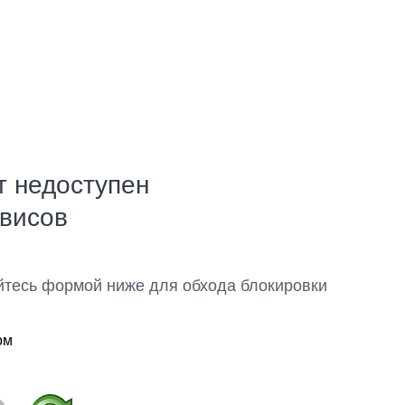
т недоступен
рвисов
йтесь формой ниже для обхода блокировки
ом