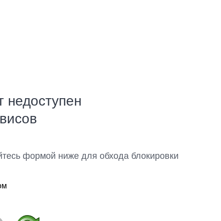
т недоступен
рвисов
йтесь формой ниже для обхода блокировки
ом