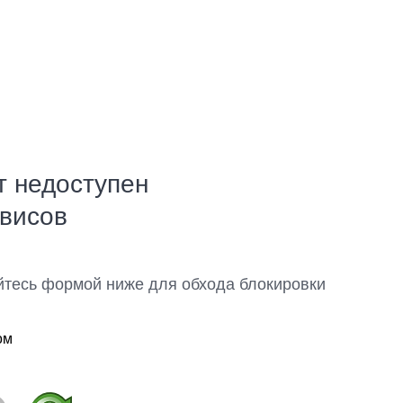
т недоступен
рвисов
йтесь формой ниже для обхода блокировки
ом