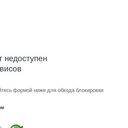
т недоступен
рвисов
йтесь формой ниже для обхода блокировки
ом