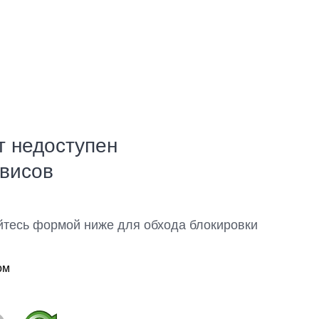
т недоступен
рвисов
йтесь формой ниже для обхода блокировки
ом