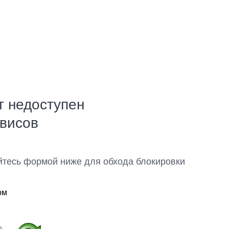
т недоступен
рвисов
йтесь формой ниже для обхода блокировки
ом