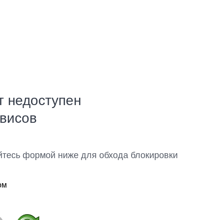
т недоступен
рвисов
йтесь формой ниже для обхода блокировки
ом