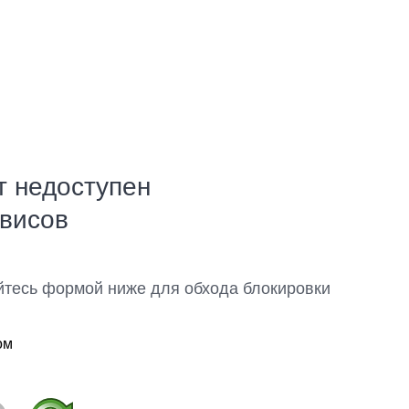
т недоступен
рвисов
йтесь формой ниже для обхода блокировки
ом