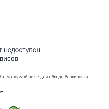
т недоступен
рвисов
йтесь формой ниже для обхода блокировки
ом