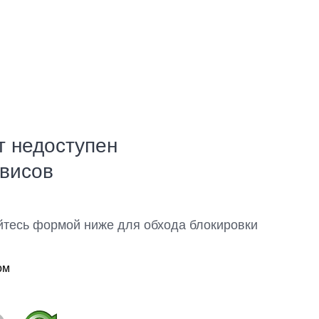
т недоступен
рвисов
йтесь формой ниже для обхода блокировки
ом