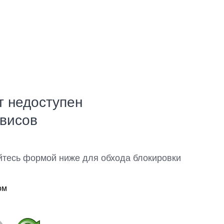
т недоступен
рвисов
йтесь формой ниже для обхода блокировки
ом