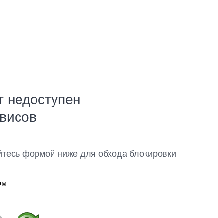
т недоступен
рвисов
йтесь формой ниже для обхода блокировки
ом