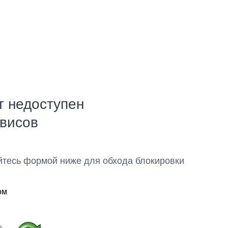
т недоступен
рвисов
йтесь формой ниже для обхода блокировки
ом