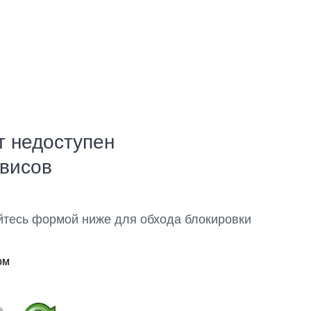
т недоступен
рвисов
йтесь формой ниже для обхода блокировки
ом