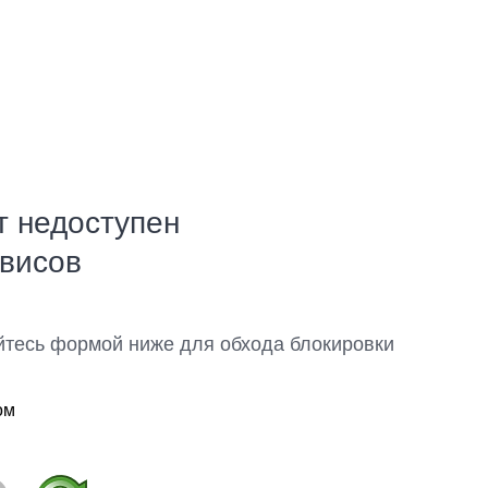
т недоступен
рвисов
йтесь формой ниже для обхода блокировки
ом