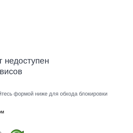
т недоступен
рвисов
йтесь формой ниже для обхода блокировки
ом