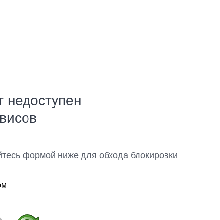
т недоступен
рвисов
йтесь формой ниже для обхода блокировки
ом