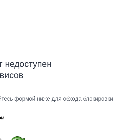
т недоступен
рвисов
йтесь формой ниже для обхода блокировки
ом