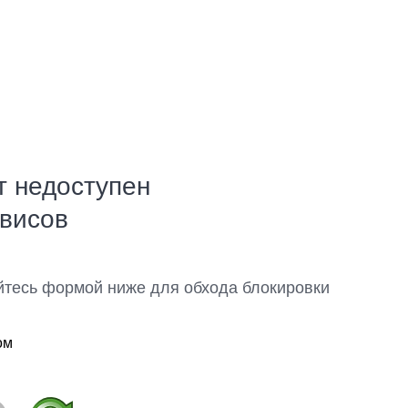
т недоступен
рвисов
йтесь формой ниже для обхода блокировки
ом