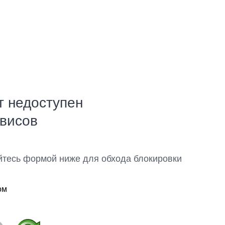
т недоступен
рвисов
йтесь формой ниже для обхода блокировки
ом