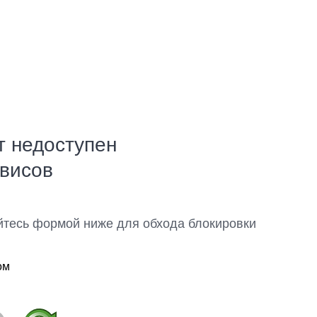
т недоступен
рвисов
йтесь формой ниже для обхода блокировки
ом