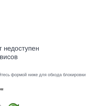
т недоступен
рвисов
йтесь формой ниже для обхода блокировки
ом