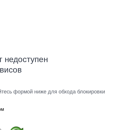
т недоступен
рвисов
йтесь формой ниже для обхода блокировки
ом