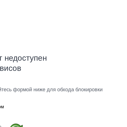
т недоступен
рвисов
йтесь формой ниже для обхода блокировки
ом