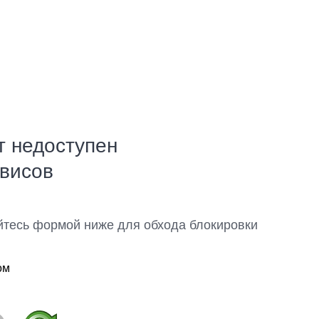
т недоступен
рвисов
йтесь формой ниже для обхода блокировки
ом