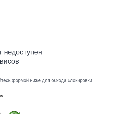
т недоступен
рвисов
йтесь формой ниже для обхода блокировки
ом